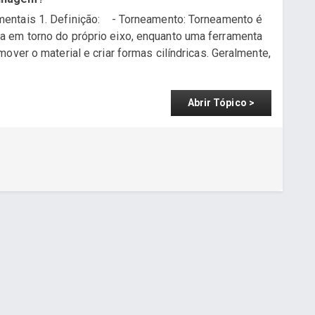
entais 1. Definição: - Torneamento: Torneamento é
 em torno do próprio eixo, enquanto uma ferramenta
over o material e criar formas cilíndricas. Geralmente,
Abrir Tópico >
a - www.cuboguia.com.br - Desenvolvimento de Sites e Sistem